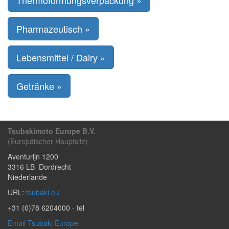
Thermoformungsverpackung »
Pharmazeutisch »
Lebensmittel / Dairy »
Getränke »
Tsubakimoto Europe B.V.
(Europäischer Hauptsitz)
Aventurijn 1200
3316 LB
Dordrecht
Niederlande
URL:
tsubaki.eu
+31 (0)78 6204000
- tel
Email Tsubaki Europe