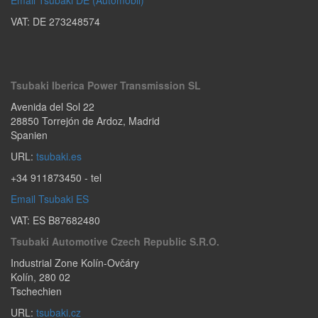
Email Tsubaki DE (Automobil)
VAT: DE 273248574
Tsubaki Iberica Power Transmission SL
Avenida del Sol 22
28850
Torrejón de Ardoz
,
Madrid
Spanien
URL:
tsubaki.es
+34 911873450
- tel
Email Tsubaki ES
VAT: ES B87682480
Tsubaki Automotive Czech Republic S.r.o.
Industrial Zone Kolín-Ovčáry
Kolín
,
280 02
Tschechien
URL:
tsubaki.cz