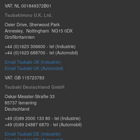
VAT: NL 001849372B01
Tsubakimoto U.K. Ltd.
Osier Drive
,
Sherwood Park
Annesley
,
Nottingham
NG15 0DX
Großbritannien​
+44 (0)1623 306600
- tel (Industrie)
+44 (0)1623 688700
- tel (Automobil)
Email Tsubaki UK (Industrie)
Email Tsubaki UK (Automobil)
VAT: GB 115723783
Tsubaki Deutschland GmbH
Oskar-Messter-Straße 33
85737
Ismaning
Deutschland
+49 (0)89 2000 133 80
- tel (Industrie)
+49 (0)89 24887 6870
- tel (Automobil)
Email Tsubaki DE (Industrie)