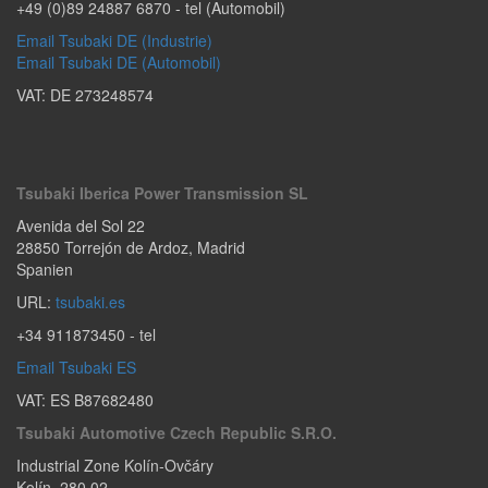
+49 (0)89 24887 6870
- tel (Automobil)
Email Tsubaki DE (Industrie)
Email Tsubaki DE (Automobil)
VAT: DE 273248574
Tsubaki Iberica Power Transmission SL
Avenida del Sol 22
28850
Torrejón de Ardoz
,
Madrid
Spanien
URL:
tsubaki.es
+34 911873450
- tel
Email Tsubaki ES
VAT: ES B87682480
Tsubaki Automotive Czech Republic S.r.o.
Industrial Zone Kolín-Ovčáry
Kolín
,
280 02