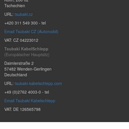
Tschechien
URL:
tsubaki.cz
+420 311 549 300
- tel
Email Tsubaki CZ (Automobil)
VAT: CZ 04223012
Tsubaki KabelSchlepp
(Europäischer Hauptsitz)
Daimlerstraße 2
57482
Wenden-Gerlingen
Deutschland
URL:
tsubaki-kabelschlepp.com
+49 (0)2762 4003-0
- tel
Email Tsubaki Kabelschlepp
VAT: DE 126565798