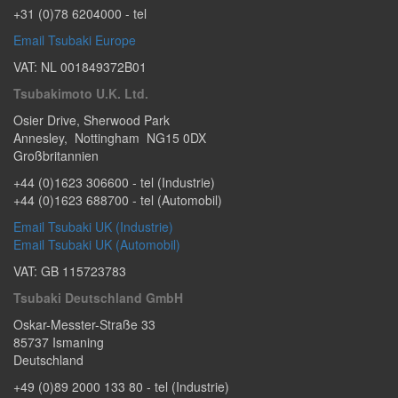
+31 (0)78 6204000
- tel
Email Tsubaki Europe
VAT: NL 001849372B01
Tsubakimoto U.K. Ltd.
Osier Drive
,
Sherwood Park
Annesley
,
Nottingham
NG15 0DX
Großbritannien​
+44 (0)1623 306600
- tel (Industrie)
+44 (0)1623 688700
- tel (Automobil)
Email Tsubaki UK (Industrie)
Email Tsubaki UK (Automobil)
VAT: GB 115723783
Tsubaki Deutschland GmbH
Oskar-Messter-Straße 33
85737
Ismaning
Deutschland
+49 (0)89 2000 133 80
- tel (Industrie)