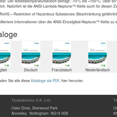
ber. Der Arbeitstemperaturbereich beträgt: -10°C bis +150°C. Über 60
lich. Natürlich ist die ANSI-Lambda-Neptune™-Kette auch für diesen Zw
RoHS = Restriction of Hazardous Substances (Beschränkung gefährlich
lliertere Informationen über die ANSI-Einzelglied-Neptune™-Kette zu e
aloge
glish
Deutsch
Französisch
Niederländisch
den Sie alle diese
Kataloge als PDF
, hier herunter.
Tsubakimoto U.K. Ltd.
T
Osier Drive
,
Sherwood Park
Os
Annesley
,
Nottingham
NG15 0DX
8