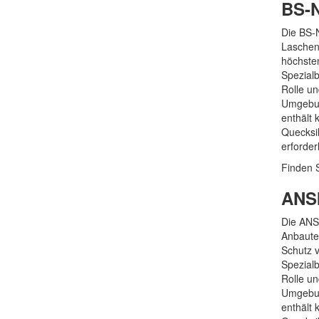
BS-N
Die BS-
Laschen,
höchste
Spezial
Rolle u
Umgebun
enthält
Quecksil
erforder
Finden S
ANSI
Die ANSI
Anbautei
Schutz 
Spezial
Rolle u
Umgebun
enthält