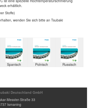
°C ist eine spezielle Hochtemperaturschmierung
eck erhältlich.
er Stoffe)
rhalten, wenden Sie sich bitte an Tsubaki
Spanisch
Polnisch
Russisch
subaki Deutschland GmbH
kar-Messter-Straße 33
5737
Ismaning