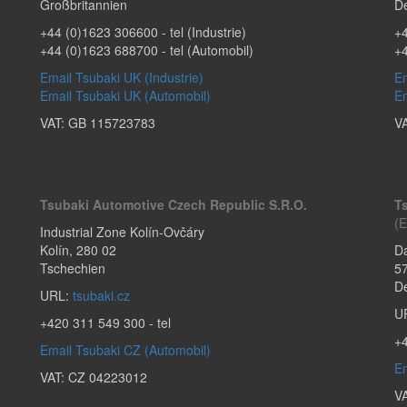
Großbritannien​
D
+44 (0)1623 306600
- tel (Industrie)
+4
+44 (0)1623 688700
- tel (Automobil)
+
Email Tsubaki UK (Industrie)
Em
Email Tsubaki UK (Automobil)
Em
VAT: GB 115723783
V
Tsubaki Automotive Czech Republic S.r.o.
T
(E
Industrial Zone Kolín-Ovčáry
Kolín
,
280 02
Da
Tschechien
5
D
URL:
tsubaki.cz
U
+420 311 549 300
- tel
+
Email Tsubaki CZ (Automobil)
Em
VAT: CZ 04223012
V