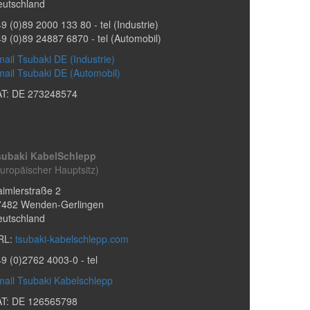
eutschland
9 (0)89 2000 133 80
- tel (Industrie)
49 (0)89 24887 6870
- tel (Automobil)
ail Tsubaki DE (Industrie)
ail Tsubaki DE (Automobil)
AT: DE 273248574
subaki KabelSchlepp
uropäischer Hauptsitz)
imlerstraße 2
7482
Wenden-Gerlingen
eutschland
RL:
tsubaki-kabelschlepp.com
49 (0)2762 4003-0
- tel
ail Tsubaki Kabelschlepp
AT: DE 126565798