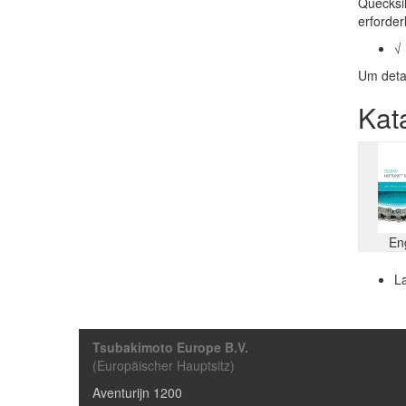
Quecksil
erforder
√ 
Um detai
Kat
En
La
Tsubakimoto Europe B.V.
(Europäischer Hauptsitz)
Aventurijn 1200