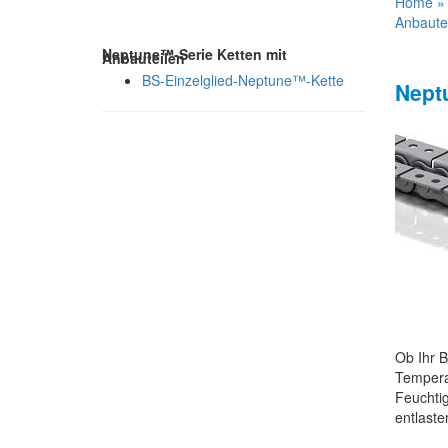
Home
Anbaute
Neptune™-Serie Ketten mit
Anbauteilen
BS-Einzelglied-Neptune™-Kette
Nept
Ob Ihr B
Temperat
Feuchtig
entlast