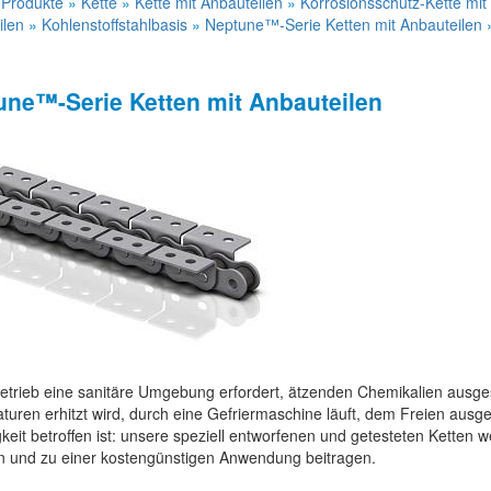
»
Produkte
»
Kette
»
Kette mit Anbauteilen
»
Korrosionsschutz-Kette mit
ilen
»
Kohlenstoffstahlbasis
»
Neptune™-Serie Ketten mit Anbauteilen
une™-Serie Ketten mit Anbauteilen
etrieb eine sanitäre Umgebung erfordert, ätzenden Chemikalien ausges
uren erhitzt wird, durch eine Gefriermaschine läuft, dem Freien ausge
keit betroffen ist: unsere speziell entworfenen und getesteten Ketten w
en und zu einer kostengünstigen Anwendung beitragen.