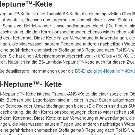
eptune™-Kette
Neptune™-Kette ist eine Tsubaki-BS-Kette, die einem speziellen Ober
 Anbauteile, Buchsen und Lagerbolzen sind mit einer in zwei Stufen a
n Schutz vor Betriebs- oder Umweltbedingungen bietet. (Die Federn 
beschichtung, die den Korrosionsbedingungen ebenso widerstehen soll
nd dem Kettenrad. Diese Kette ist zur Verwendung in Anwendungen, di
gen, die Meerwasser, saurem Regen und anderen nachteiligen Wetterb
 keine gefährlichen chemischen Stoffe gemäß Regelung nach RoHS√, w
ber. Sie hat einen Arbeitstemperaturbereich von: -10°C bis +150√C. Ü
lich. Natürlich ist die BS-Lambda-Neptune™-Kette auch für diesen Zwec
ie detailliertere Informationen über die
BS-Einzelglied-Neptune™-Kett
-Neptune™- Kette
-Neptune™- Kette ist eine Tsubaki-ANSI-Kette, die einer speziellen 
le, Buchsen und Lagerbolzen sind mit einer in zwei Stufen aufgetrage
vor Betriebs- oder Umweltbedingungen bietet. (Die Federn sind aus 
beschichtung, die den Korrosionsbedingungen ebenso widerstehen soll
nd dem Kettenrad. Diese Kette ist zur Verwendung in Anwendungen, di
gen, die Meerwasser, saurem Regen und anderen nachteiligen Wetterb
 keine gefährlichen chemischen Stoffe gemäß Regelung nach RoHS√, w