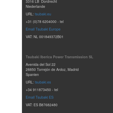
3316 LB
Dordrecht
Niederlande
URL:
tsubaki.eu
+31 (0)78 6204000
- tel
Email Tsubaki Europe
VAT: NL 001849372B01
Tsubaki Iberica Power Transmission SL
Avenida del Sol 22
28850
Torrejón de Ardoz
,
Madrid
Spanien
URL:
tsubaki.es
+34 911873450
- tel
Email Tsubaki ES
VAT: ES B87682480