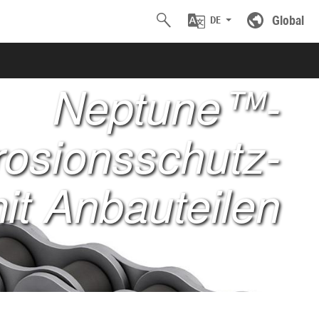
Global
DE
Neptune™-
rosionsschutz-
it Anbauteilen