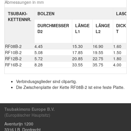
Abmessungen in mm
TSUBAKI-
BOLZEN
LASCH
KETTENNR.
DURCHMESSER
LÄNGE
LÄNGE
DICKE
D2
L1
L2
T
RF08B-2
4.45
15.30
16.90
1.60
RF10B-2
5.08
17.85
19.55
1.50
RF12B-2
5.72
20.85
22.75
1.80
RF16B-2
8.28
33.55
35.75
4.00
Verbindusgsglieder sind clipartig.
Die Zwischenplatte der Kette RF08B-2 ist eine feste Platte.
Tsubakimoto Europe B.V.
(Europäischer Hauptsitz)
Aventurijn 1200
3316 LB
Dordrecht