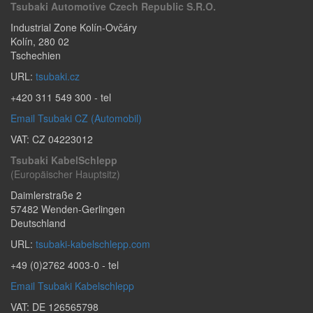
Tsubaki Automotive Czech Republic S.r.o.
Industrial Zone Kolín-Ovčáry
Kolín
,
280 02
Tschechien
URL:
tsubaki.cz
+420 311 549 300
- tel
Email Tsubaki CZ (Automobil)
VAT: CZ 04223012
Tsubaki KabelSchlepp
(Europäischer Hauptsitz)
Daimlerstraße 2
57482
Wenden-Gerlingen
Deutschland
URL:
tsubaki-kabelschlepp.com
+49 (0)2762 4003-0
- tel
Email Tsubaki Kabelschlepp
VAT: DE 126565798