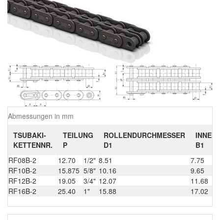
Abmessungen in mm
TSUBAKI-
TEILUNG
ROLLENDURCHMESSER
INNEN
KETTENNR.
P
D1
B1
RF08B-2
12.70
1/2"
8.51
7.75
RF10B-2
15.875
5/8"
10.16
9.65
RF12B-2
19.05
3/4"
12.07
11.68
RF16B-2
25.40
1"
15.88
17.02