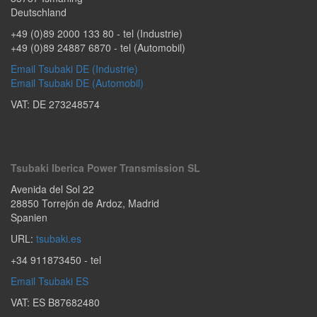
Deutschland
+49 (0)89 2000 133 80
- tel (Industrie)
+49 (0)89 24887 6870
- tel (Automobil)
Email Tsubaki DE (Industrie)
Email Tsubaki DE (Automobil)
VAT: DE 273248574
Tsubaki Iberica Power Transmission SL
Avenida del Sol 22
28850
Torrejón de Ardoz
,
Madrid
Spanien
URL:
tsubaki.es
+34 911873450
- tel
Email Tsubaki ES
VAT: ES B87682480