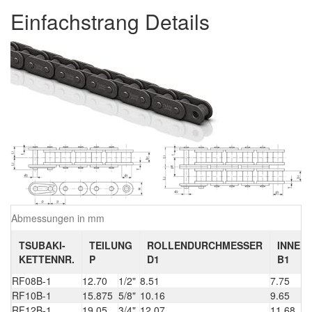
Einfachstrang Details
Abmessungen in mm
TSUBAKI-
TEILUNG
ROLLENDURCHMESSER
INNEN
KETTENNR.
P
D1
B1
RF08B-1
12.70
1/2"
8.51
7.75
RF10B-1
15.875
5/8"
10.16
9.65
RF12B-1
19.05
3/4"
12.07
11.68