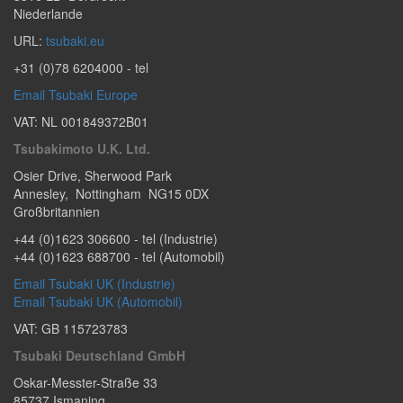
Niederlande
URL:
tsubaki.eu
+31 (0)78 6204000
- tel
Email Tsubaki Europe
VAT: NL 001849372B01
Tsubakimoto U.K. Ltd.
Osier Drive
,
Sherwood Park
Annesley
,
Nottingham
NG15 0DX
Großbritannien​
+44 (0)1623 306600
- tel (Industrie)
+44 (0)1623 688700
- tel (Automobil)
Email Tsubaki UK (Industrie)
Email Tsubaki UK (Automobil)
VAT: GB 115723783
Tsubaki Deutschland GmbH
Oskar-Messter-Straße 33
85737
Ismaning