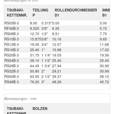
TSUBAKI-
TEILUNG
ROLLENDURCHMESSER
INNEN
KETTENNR.
P
D1
B1
RS05B-3
8.00
0.315"
5.00
3.00
RF06B-3
9.525
3/8"
6.35
5.72
RS08B-3
12.70
1/2"
8.51
7.75
RS10B-3
15.875
5/8"
10.16
9.65
RS12B-3
19.05
3/4"
12.07
11.68
RS16B-3
25.40
1"
15.88
17.02
RS20B-3
31.75
1 1/4"
19.05
19.56
RS24B-3
38.10
1 1/2"
25.40
25.40
RS28B-3
44.45
1 3/4"
27.94
30.99
RS32B-3
50.80
2"
29.21
30.99
RS40B-3
63.50
2 1/2"
39.37
38.10
RS48B-3
76.20
3"
48.26
45.72
Abmessungen - mm
TSUBAKI-
BOLZEN
KETTENNR.