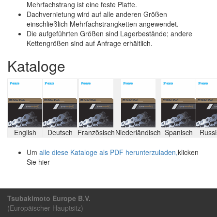
Mehrfachstrang ist eine feste Platte.
Dachvernietung wird auf alle anderen Größen
einschließlich Mehrfachstrangketten angewendet.
Die aufgeführten Größen sind Lagerbestände; andere
Kettengrößen sind auf Anfrage erhältlich.
Kataloge
English
Deutsch
Französisch
Niederländisch
Spanisch
Russi
Um
alle diese Kataloge als PDF herunterzuladen,
klicken
Sie hier
Tsubakimoto Europe B.V.
(Europäischer Hauptsitz)