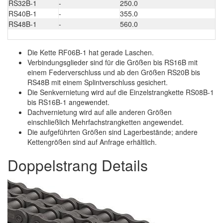
RS32B-1
-
250.0
2
RS40B-1
-
355.0
3
RS48B-1
-
560.0
5
Die Kette RF06B-1 hat gerade Laschen.
Verbindungsglieder sind für die Größen bis RS16B mit
einem Federverschluss und ab den Größen RS20B bis
RS48B mit einem Splintverschluss gesichert.
Die Senkvernietung wird auf die Einzelstrangkette RS08B-1
bis RS16B-1 angewendet.
Dachvernietung wird auf alle anderen Größen
einschließlich Mehrfachstrangketten angewendet.
Die aufgeführten Größen sind Lagerbestände; andere
Kettengrößen sind auf Anfrage erhältlich.
Doppelstrang Details