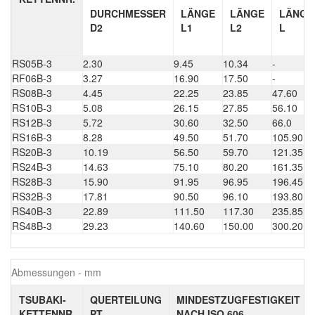
DURCHMESSER
LÄNGE
LÄNGE
LÄNGE
D2
L1
L2
L
RS05B-3
2.30
9.45
10.34
-
RF06B-3
3.27
16.90
17.50
-
RS08B-3
4.45
22.25
23.85
47.60
RS10B-3
5.08
26.15
27.85
56.10
RS12B-3
5.72
30.60
32.50
66.0
RS16B-3
8.28
49.50
51.70
105.90
RS20B-3
10.19
56.50
59.70
121.35
RS24B-3
14.63
75.10
80.20
161.35
RS28B-3
15.90
91.95
96.95
196.45
RS32B-3
17.81
90.50
96.10
193.80
RS40B-3
22.89
111.50
117.30
235.85
RS48B-3
29.23
140.60
150.00
300.20
Abmessungen - mm
TSUBAKI-
QUERTEILUNG
MINDESTZUGFESTIGKEIT
KETTENNR.
PT
NACH ISO 606