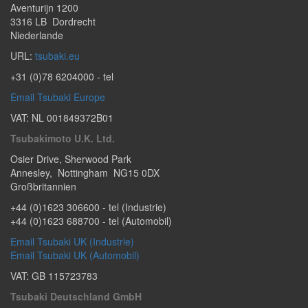
Aventurijn 1200
3316 LB
Dordrecht
Niederlande
URL:
tsubaki.eu
+31 (0)78 6204000
- tel
Email Tsubaki Europe
VAT: NL 001849372B01
Tsubakimoto U.K. Ltd.
Osier Drive
,
Sherwood Park
Annesley
,
Nottingham
NG15 0DX
Großbritannien​
+44 (0)1623 306600
- tel (Industrie)
+44 (0)1623 688700
- tel (Automobil)
Email Tsubaki UK (Industrie)
Email Tsubaki UK (Automobil)
VAT: GB 115723783
Tsubaki Deutschland GmbH