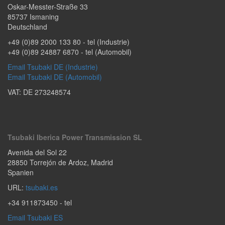
Oskar-Messter-Straße 33
85737
Ismaning
Deutschland
+49 (0)89 2000 133 80
- tel (Industrie)
+49 (0)89 24887 6870
- tel (Automobil)
Email Tsubaki DE (Industrie)
Email Tsubaki DE (Automobil)
VAT: DE 273248574
Tsubaki Iberica Power Transmission SL
Avenida del Sol 22
28850
Torrejón de Ardoz
,
Madrid
Spanien
URL:
tsubaki.es
+34 911873450
- tel
Email Tsubaki ES