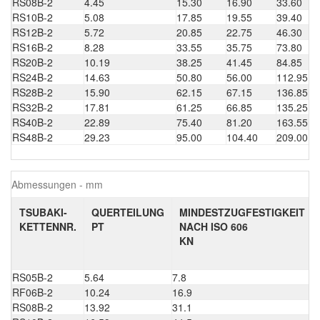
RS08B-2
4.45
15.30
16.90
33.60
RS10B-2
5.08
17.85
19.55
39.40
RS12B-2
5.72
20.85
22.75
46.30
RS16B-2
8.28
33.55
35.75
73.80
RS20B-2
10.19
38.25
41.45
84.85
RS24B-2
14.63
50.80
56.00
112.95
RS28B-2
15.90
62.15
67.15
136.85
RS32B-2
17.81
61.25
66.85
135.25
RS40B-2
22.89
75.40
81.20
163.55
RS48B-2
29.23
95.00
104.40
209.00
Abmessungen - mm
TSUBAKI-
QUERTEILUNG
MINDESTZUGFESTIGKEIT
KETTENNR.
PT
NACH ISO 606
KN
RS05B-2
5.64
7.8
7
RF06B-2
10.24
16.9
1
RS08B-2
13.92
31.1
3