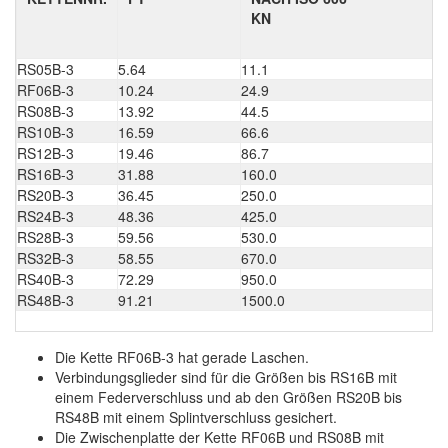
KN
RS05B-3
5.64
11.1
1
RF06B-3
10.24
24.9
2
RS08B-3
13.92
44.5
4
RS10B-3
16.59
66.6
6
RS12B-3
19.46
86.7
9
RS16B-3
31.88
160.0
1
RS20B-3
36.45
250.0
2
RS24B-3
48.36
425.0
5
RS28B-3
59.56
530.0
5
RS32B-3
58.55
670.0
7
RS40B-3
72.29
950.0
1
RS48B-3
91.21
1500.0
1
Die Kette RF06B-3 hat gerade Laschen.
Verbindungsglieder sind für die Größen bis RS16B mit
einem Federverschluss und ab den Größen RS20B bis
RS48B mit einem Splintverschluss gesichert.
Die Zwischenplatte der Kette RF06B und RS08B mit