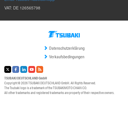
VAT: DE 126565798
Datenschutzerklärung
Verkaufsbedingungen
TSUBAKI DEUTSCHLAND
GmbH
Copyright © 2026
TSUBAKI DEUTSCHLAND
GmbH. All Rights Reserved.
The Tsubaki logo is a trademark of the
TSUBAKIMOTO CHAIN CO.
All other trademarks and registered trademarks are property of their respective owners.