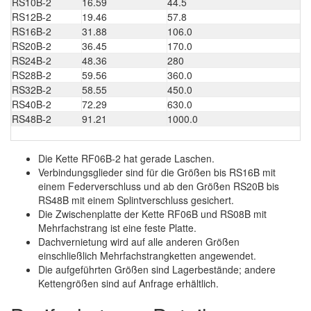
RS10B-2
16.59
44.5
4
RS12B-2
19.46
57.8
6
RS16B-2
31.88
106.0
1
RS20B-2
36.45
170.0
1
RS24B-2
48.36
280
3
RS28B-2
59.56
360.0
3
RS32B-2
58.55
450.0
4
RS40B-2
72.29
630.0
7
RS48B-2
91.21
1000.0
1
Die Kette RF06B-2 hat gerade Laschen.
Verbindungsglieder sind für die Größen bis RS16B mit
einem Federverschluss und ab den Größen RS20B bis
RS48B mit einem Splintverschluss gesichert.
Die Zwischenplatte der Kette RF06B und RS08B mit
Mehrfachstrang ist eine feste Platte.
Dachvernietung wird auf alle anderen Größen
einschließlich Mehrfachstrangketten angewendet.
Die aufgeführten Größen sind Lagerbestände; andere
Kettengrößen sind auf Anfrage erhältlich.