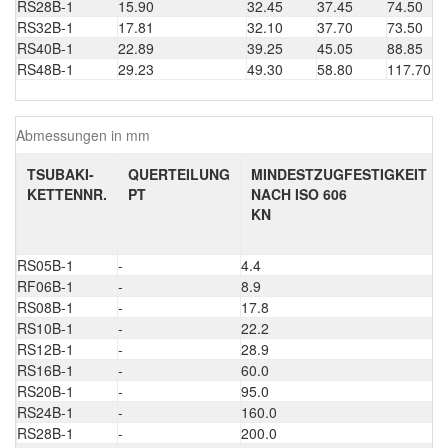
RS28B-1
15.90
32.45
37.45
74.50
RS32B-1
17.81
32.10
37.70
73.50
RS40B-1
22.89
39.25
45.05
88.85
RS48B-1
29.23
49.30
58.80
117.70
Abmessungen in mm
TSUBAKI-
QUERTEILUNG
MINDESTZUGFESTIGKEIT
KETTENNR.
PT
NACH ISO 606
KN
RS05B-1
-
4.4
5
RF06B-1
-
8.9
9
RS08B-1
-
17.8
1
RS10B-1
-
22.2
2
RS12B-1
-
28.9
3
RS16B-1
-
60.0
7
RS20B-1
-
95.0
9
RS24B-1
-
160.0
1
RS28B-1
-
200.0
2