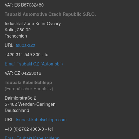
VAT: ES B87682480
Tsubaki Automotive Czech Republic S.r.o.
Industrial Zone Kolín-Ovčáry
Kolín
,
280 02
Tschechien
URL:
tsubaki.cz
+420 311 549 300
- tel
Email Tsubaki CZ (Automobil)
VAT: CZ 04223012
Tsubaki KabelSchlepp
(Europäischer Hauptsitz)
Daimlerstraße 2
57482
Wenden-Gerlingen
Deutschland
URL:
tsubaki-kabelschlepp.com
+49 (0)2762 4003-0
- tel
Email Tsubaki Kabelschlepp