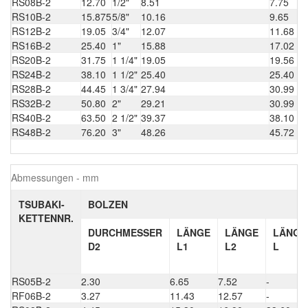
RS08B-2
12.70
1/2"
8.51
7.75
RS10B-2
15.875
5/8"
10.16
9.65
RS12B-2
19.05
3/4"
12.07
11.68
RS16B-2
25.40
1"
15.88
17.02
RS20B-2
31.75
1 1/4"
19.05
19.56
RS24B-2
38.10
1 1/2"
25.40
25.40
RS28B-2
44.45
1 3/4"
27.94
30.99
RS32B-2
50.80
2"
29.21
30.99
RS40B-2
63.50
2 1/2"
39.37
38.10
RS48B-2
76.20
3"
48.26
45.72
Abmessungen - mm
TSUBAKI-
BOLZEN
KETTENNR.
DURCHMESSER
LÄNGE
LÄNGE
LÄNGE
D2
L1
L2
L
RS05B-2
2.30
6.65
7.52
-
RF06B-2
3.27
11.43
12.57
-