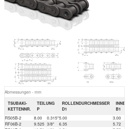
Abmessungen - mm
TSUBAKI-
TEILUNG
ROLLENDURCHMESSER
INNEN
KETTENNR.
P
D1
B1
RS05B-2
8.00
0.315"
5.00
3.00
RF06B-2
9.525
3/8"
6.35
5.72