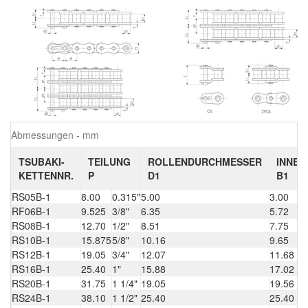
Abmessungen - mm
TSUBAKI-
TEILUNG
ROLLENDURCHMESSER
INNEN
KETTENNR.
P
D1
B1
RS05B-1
8.00
0.315"
5.00
3.00
RF06B-1
9.525
3/8"
6.35
5.72
RS08B-1
12.70
1/2"
8.51
7.75
RS10B-1
15.875
5/8"
10.16
9.65
RS12B-1
19.05
3/4"
12.07
11.68
RS16B-1
25.40
1"
15.88
17.02
RS20B-1
31.75
1 1/4"
19.05
19.56
RS24B-1
38.10
1 1/2"
25.40
25.40